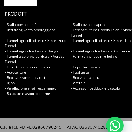
PRODOTTI
- Stalla bovini e bufale
- Stalla ovini e caprini
- Reti frangivento ombreggianti
- Tensostrutture Doppia Falda • Slope
Tunnel
- Tunnel agricoli ad arco • Smart Force
- Tunnel agricoli ad arco • Smart Tun
Tunnel
- Tunnel agricoli ad arco • Hangar
- Tunnel agricoli ad arco • Arc Tunnel
- Tunnel a colonna verticale • Vertical
- Farm tunnel bovini e bufale
Tunnel
- Farm tunnel ovini e caprini
- Copertura vasche
- Autocatture
- Tubi testa
- Box svezzamento vitelli
- Box vitelli a terra
- Igloo
- Vitellaia
- Ventilazione e raffrescamento
- Accessori paddock e pascolo
- Ruspette e asporto letame
C.F. e R.I. PD PD02866790245 | P.IVA. 03680740283 | REA. PD -