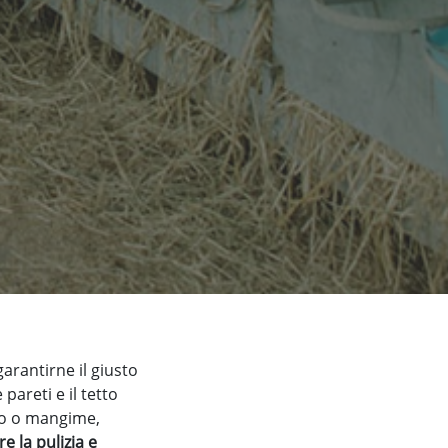
garantirne il giusto
e pareti e il tetto
eno o mangime,
are la pulizia e