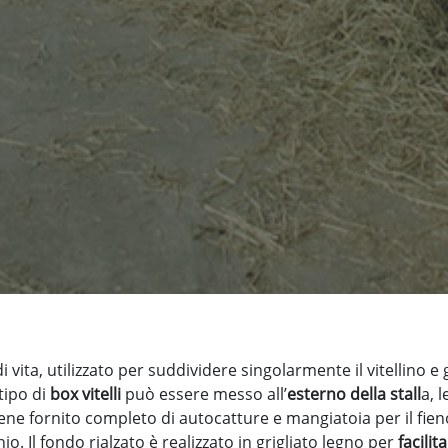
i vita, utilizzato per suddividere singolarmente il vitellino e 
tipo di
box vitelli
può essere messo all’
esterno della stall
a, l
iene fornito completo di autocatture e mangiatoia per il fi
o. Il fondo rialzato è realizzato in grigliato legno per
facilit