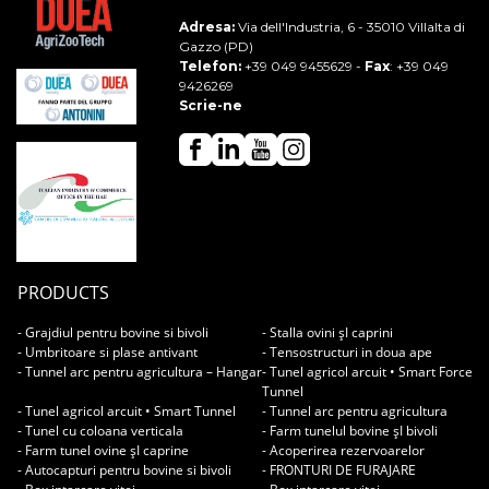
Adresa:
Via dell'Industria, 6 - 35010 Villalta di
Gazzo (PD)
Telefon:
+39 049 9455629
-
Fax
: +39 049
9426269
Scrie-ne
PRODUCTS
- Grajdiul pentru bovine si bivoli
- Stalla ovini șI caprini
- Umbritoare si plase antivant
- Tensostructuri in doua ape
- Tunnel arc pentru agricultura – Hangar
- Tunel agricol arcuit • Smart Force
Tunnel
- Tunel agricol arcuit • Smart Tunnel
- Tunnel arc pentru agricultura
- Tunel cu coloana verticala
- Farm tunelul bovine șI bivoli
- Farm tunel ovine șI caprine
- Acoperirea rezervoarelor
- Autocapturi pentru bovine si bivoli
- FRONTURI DE FURAJARE