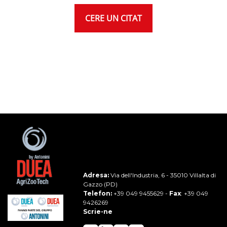
CERE UN CITAT
Adresa:
Via dell'Industria, 6 - 35010 Villalta di
Gazzo (PD)
Telefon:
+39 049 9455629
-
Fax
: +39 049
9426269
Scrie-ne