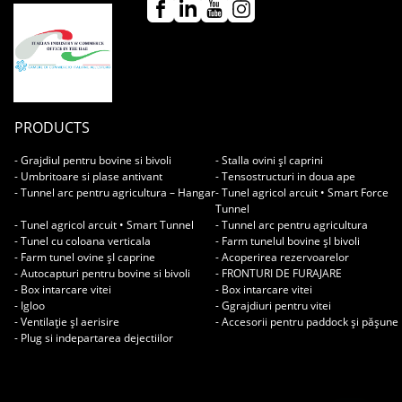
PRODUCTS
- Grajdiul pentru bovine si bivoli
- Stalla ovini șI caprini
- Umbritoare si plase antivant
- Tensostructuri in doua ape
- Tunnel arc pentru agricultura – Hangar
- Tunel agricol arcuit • Smart Force
Tunnel
- Tunel agricol arcuit • Smart Tunnel
- Tunnel arc pentru agricultura
- Tunel cu coloana verticala
- Farm tunelul bovine șI bivoli
- Farm tunel ovine șI caprine
- Acoperirea rezervoarelor
- Autocapturi pentru bovine si bivoli
- FRONTURI DE FURAJARE
- Box intarcare vitei
- Box intarcare vitei
- Igloo
- Ggrajdiuri pentru vitei
- Ventilație șI aerisire
- Accesorii pentru paddock și pășune
- Plug si indepartarea dejectiilor