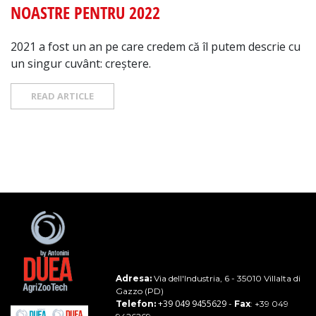
NOASTRE PENTRU 2022
2021 a fost un an pe care credem că îl putem descrie cu
un singur cuvânt: creștere.
READ ARTICLE
Adresa:
Via dell'Industria, 6 - 35010 Villalta di
Gazzo (PD)
+39 049 9455629
Telefon:
-
Fax
: +39 049