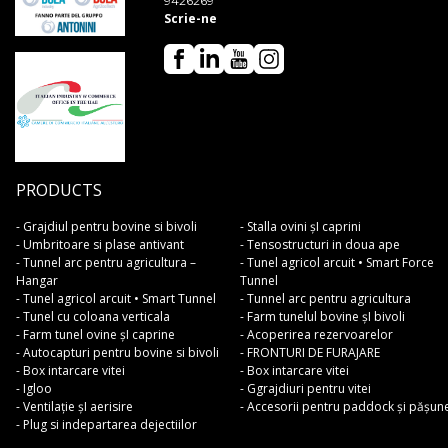
9426269
Scrie-ne
PRODUCTS
- Grajdiul pentru bovine si bivoli
- Stalla ovini șI caprini
- Umbritoare si plase antivant
- Tensostructuri in doua ape
- Tunnel arc pentru agricultura –
- Tunel agricol arcuit • Smart Force
Hangar
Tunnel
- Tunel agricol arcuit • Smart Tunnel
- Tunnel arc pentru agricultura
- Tunel cu coloana verticala
- Farm tunelul bovine șI bivoli
- Farm tunel ovine șI caprine
- Acoperirea rezervoarelor
- Autocapturi pentru bovine si bivoli
- FRONTURI DE FURAJARE
- Box intarcare vitei
- Box intarcare vitei
- Igloo
- Ggrajdiuri pentru vitei
- Ventilație șI aerisire
- Accesorii pentru paddock și pășun
- Plug si indepartarea dejectiilor