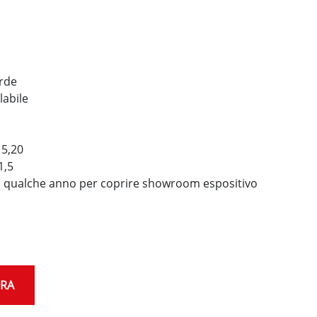
erde
labile
 5,20
1,5
 qualche anno per coprire showroom espositivo
ORA