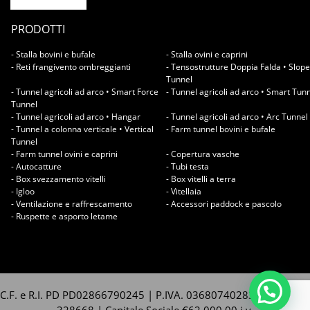
PRODOTTI
- Stalla bovini e bufale
- Stalla ovini e caprini
- Reti frangivento ombreggianti
- Tensostrutture Doppia Falda • Slope
Tunnel
- Tunnel agricoli ad arco • Smart Force
- Tunnel agricoli ad arco • Smart Tun
Tunnel
- Tunnel agricoli ad arco • Hangar
- Tunnel agricoli ad arco • Arc Tunnel
- Tunnel a colonna verticale • Vertical
- Farm tunnel bovini e bufale
Tunnel
- Farm tunnel ovini e caprini
- Copertura vasche
- Autocatture
- Tubi testa
- Box svezzamento vitelli
- Box vitelli a terra
- Igloo
- Vitellaia
- Ventilazione e raffrescamento
- Accessori paddock e pascolo
- Ruspette e asporto letame
C.F. e R.I. PD PD02866790245 | P.IVA. 03680740283 | REA. PD -
328668 | Capitale Sociale €62.000,00 i.v.