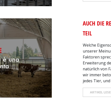
AUCH DIE R
TEIL
Welche Eigensc
unserer Meinun
Faktoren sprec
Erweiterung des
natürlich von 
wir immer beton
jedes Tier, und
ARTIKEL LES