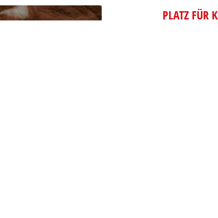
PLATZ FÜR 
Dem Tierschut
geschenkt und 
Daher ist es wi
und die durch 
Methode zu fest
Neugeborenen, 
entsprechende
ARTIKEL LES
>
1
2