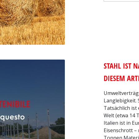
STAHL IST N
DIESEM AR
Umweltverträgl
Langlebigkeit. S
Tatsächlich ist
Welt (etwa 14 
Italien ist in 
Eisenschrott – 
Tonnen Materia