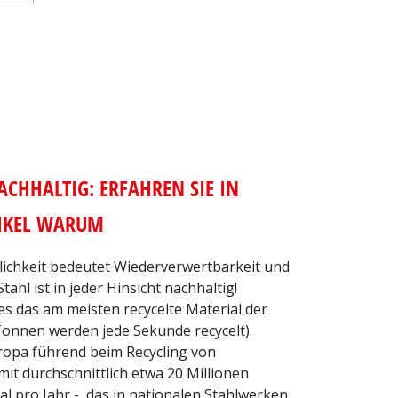
ACHHALTIG: ERFAHREN SIE IN
TIKEL WARUM
ichkeit bedeutet Wiederverwertbarkeit und
tahl ist in jeder Hinsicht nachhaltig!
 es das am meisten recycelte Material der
Tonnen werden jede Sekunde recycelt).
Europa führend beim Recycling von
mit durchschnittlich etwa 20 Millionen
l pro Jahr -, das in nationalen Stahlwerken