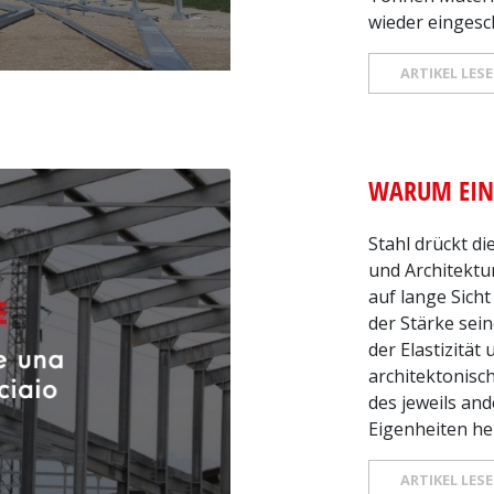
wieder eingesc
ARTIKEL LES
WARUM EIN
Stahl drückt d
und Architektur
auf lange Sicht
der Stärke sei
der Elastizitä
architektonisc
des jeweils an
Eigenheiten he
ARTIKEL LES