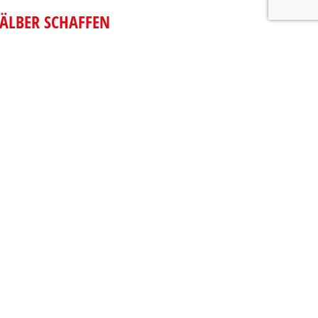
KÄLBER SCHAFFEN
z wird immer mehr Aufmerksamkeit
zwar schon ab der Geburt des Kalbes.
chtig, die aktuellen Vorschriften zu kennen
die Erfahrung in der Praxis erworbene
igen. In jedem Fall ist es wichtig, den
die die Zukunft des Stalls sein werden, die
 Aufmerksamkeit und Zeit …
EN