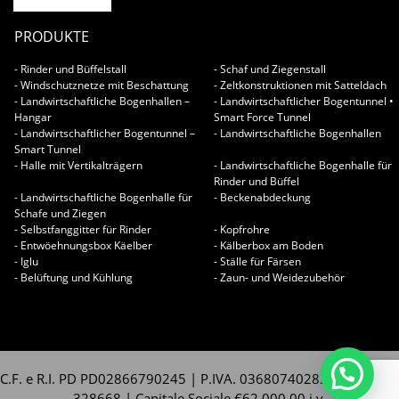
PRODUKTE
- Rinder und Büffelstall
- Schaf und Ziegenstall
- Windschutznetze mit Beschattung
- Zeltkonstruktionen mit Satteldach
- Landwirtschaftliche Bogenhallen –
- Landwirtschaftlicher Bogentunnel •
Hangar
Smart Force Tunnel
- Landwirtschaftlicher Bogentunnel –
- Landwirtschaftliche Bogenhallen
Smart Tunnel
- Halle mit Vertikalträgern
- Landwirtschaftliche Bogenhalle für
Rinder und Büffel
- Landwirtschaftliche Bogenhalle für
- Beckenabdeckung
Schafe und Ziegen
- Selbstfanggitter für Rinder
- Kopfrohre
- Entwöehnungsbox Käelber
- Kälberbox am Boden
- Iglu
- Ställe für Färsen
- Belüftung und Kühlung
- Zaun- und Weidezubehör
C.F. e R.I. PD PD02866790245 | P.IVA. 03680740283 | REA. PD -
328668 | Capitale Sociale €62.000,00 i.v.