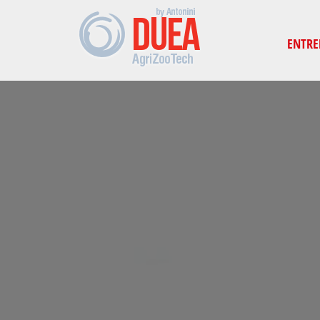
-->
ENTRE