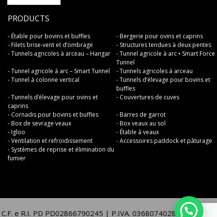
PRODUCTS
- Étable pour bovins et buffles
- Bergerie pour ovins et caprins
- Filets brise-vent et d’ombrage
- Structures tendues à deux pentes
- Tunnels agricoles à arceau – Hangar
- Tunnel agricole à arc • Smart Force
Tunnel
- Tunnel agricole à arc – Smart Tunnel
- Tunnels agricoles à arceau
- Tunnel à colonne vertical
- Tunnels d’élevage pour bovins et
buffles
- Tunnels d’élevage pour ovins et
- Couvertures de cuves
caprins
- Cornadis pour bovins et buffles
- Barres de garrot
- Box de sevrage veaux
- Box veaux au sol
- Igloo
- Étable à veaux
- Ventilation et refroidissement
- Accessoires paddock et pâturage
- Systèmes de reprise et élimination du
fumier
C.F. e R.I. PD PD02866790245 | P.IVA. 03680740283 | REA. PD